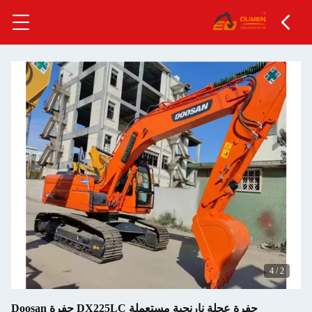
حفرة عجلة نارنجية مستعملة DX225LC حفرة Doosan