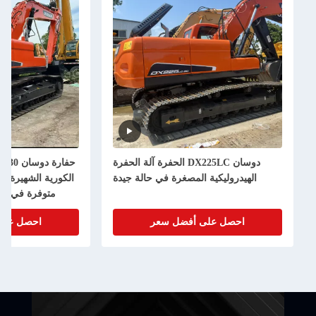
دوسان DX225LC الحفرة آلة الحفرة
حفارة دوسان 30 طن من العلامة التجارية
 المصغرة في حالة جيدة
الكورية الشهيرة DX300LC-9C مستعملة
متوفرة في المخزون مع أفضل تقييم
ى أفضل سعر
احصل على أفضل سعر