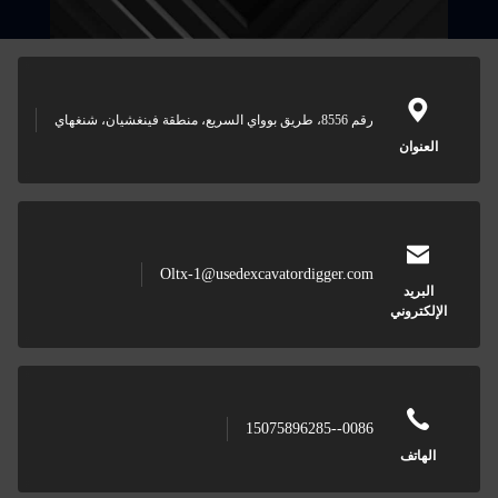
Oltx-1@usedexcavatordig