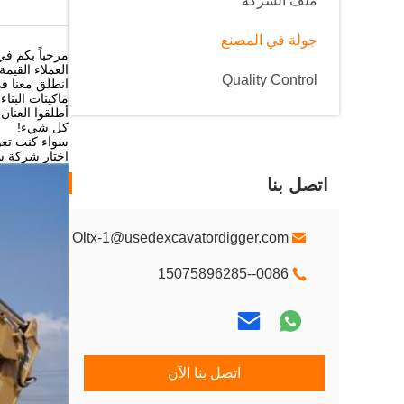
ملف الشركة
جولة في المصنع
مرحباً بكم في
العملاء القيمة 
Quality Control
انطلق معنا في
ماكينات البنا
أطلقوا العنان
كل شيء!
سواء كنت تغو
اختار شركة شنغ
اتصل بنا
Oltx-1@usedexcavatordigger.com
0086--15075896285
اتصل بنا الآن