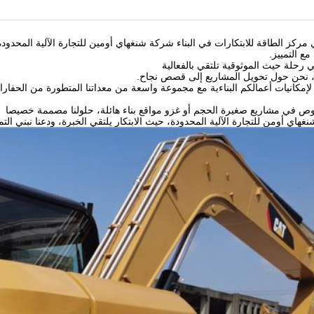
 مركز الطاقة للابتكارات في البناء شركة شنغهاي أومين للتجارة الآلية المحدو
مع التمييز.
 رحلة حيث الموثوقية تلتقي بالفعالية
ء، نحن حول تحويل المشاريع إلى قصص نجاح.
 لإمكانيات أعمالكم البناءية مع مجموعة واسعة من معداتنا المتطورة من الحفارات
ص في مشاريع صغيرة الحجم أو غزو مواقع بناء هائلة، حلولنا مصممة خصيصا
هاي أومن للتجارة الآلية المحدودة، حيث الابتكار يلتقي الخبرة، ودعنا نبني التم