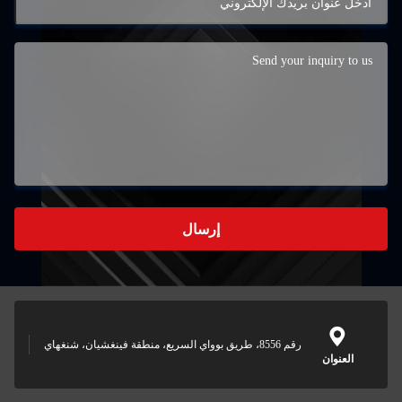
إرسال
رقم 8556، طريق بوواي السريع، منطقة فينغشيان، شنغهاي
العنوان