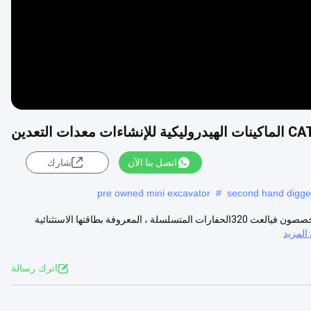
اتصل بنا الآن
شارك
pre owned mini excavator
#
second hand digge
وصف المنتج: Cat320cl: شريكك الموثوق به لمشاريع البناء المدمجة نحن متخصصون فيالعث 320الحفارات المتسلسلة ، المعروفة بطاقتها الاستثنائية
لمزيد
اترك رسالة