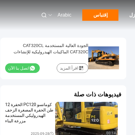
زل
إقتباس
Arabic
الجودة العالية المستخدمة CAT320CL
CAT320C الماكينات الهيدروليكية للإنشاءات
معدات التعدين
اقرأ المزيد
اتصل بنا الآن
فيديوهات ذات صلة
كوماتسو PC120 الحفرة 12
طن الحفرة المصغرة الزحف
الهيدروليكي المستخدمة
مزرعة البناء
تستخدم حفارة كوماتسو
00:14
2025-09-28