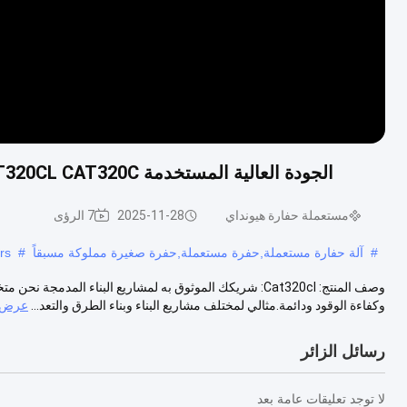
الجودة العالية المستخدمة CAT320CL CAT320C الماكينات الهيدروليكية للإنشاءات معدات التعدين
مستعملة حفارة هيونداي
2025-11-28
7 الرؤى
#
آلة حفارة مستعملة,حفرة مستعملة,حفرة صغيرة مملوكة مسبقاً
#
rs
وكفاءة الوقود ودائمة.مثالي لمختلف مشاريع البناء وبناء الطرق والتعد...
عرض ا
رسائل الزائر
لا توجد تعليقات عامة بعد