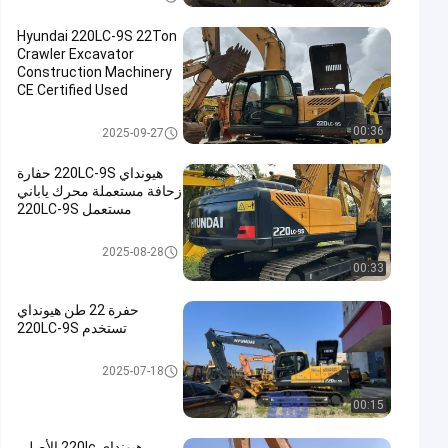
Hyundai 220LC-9S 22Ton
Crawler Excavator
Construction Machinery
CE Certified Used
Hydraulic
مستعملة حفارة هيونداي
00:36
2025-09-27
هيونداي 220LC-9S حفارة
زحافة مستعملة محرك ياباني
مستعمل 220LC-9S
مستعملة حفارة هيونداي
2025-08-28
00:33
حفرة 22 طن هيونداي
تستخدم 220LC-9S
مستعملة حفارة هيونداي
2025-07-18
00:15
هيونداي 220lc الأصلي