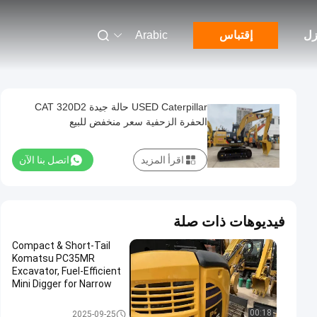
زل
إقتباس
Arabic
USED Caterpillar حالة جيدة CAT 320D2
الحفرة الزحفية سعر منخفض للبيع
اقرأ المزيد
اتصل بنا الآن
فيديوهات ذات صلة
Compact & Short-Tail
Komatsu PC35MR
Excavator, Fuel-Efficient
Mini Digger for Narrow
Sites/Municipal
Maintenance/Yard
تستخدم حفارة كوماتسو
00:18
2025-09-25