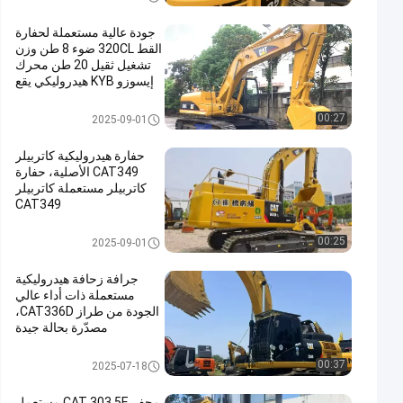
Renovation
جودة عالية مستعملة لحفارة
القط 320CL ضوء 8 طن وزن
تشغيل ثقيل 20 طن محرك
إيسوزو KYB هيدروليكي يقع
في شنغهاي
تستخدم حفارة كات
00:27
2025-09-01
حفارة هيدروليكية كاتربيلر
CAT349 الأصلية، حفارة
كاتربيلر مستعملة كاتربيلر
CAT349
تستخدم حفارة كات
00:25
2025-09-01
جرافة زحافة هيدروليكية
مستعملة ذات أداء عالي
الجودة من طراز CAT336D،
مصدّرة بحالة جيدة
تستخدم حفارة كات
00:37
2025-07-18
محفر CAT 303.5E مستعمل