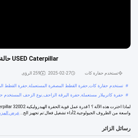
USED Caterpillar حالة جيدة CAT 320D2 الحفرة الزحفية سعر منخفض للبيع
تستخدم حفارة كات
2025-02-27
259 الرؤى
#
تستخدم حفارة كات,حفرة القطط المصغرة المستعملة,حفرة القطط المم
#
حفرة كاتربيلار مستعملة,حفرة اليرقة الزاحف,نوع الزحف المستخدم حف
واسعة من الظروف الجيولوجية.2أداء تشغيل فعال:تم تجهيز الح...
عرض المزي
رسائل الزائر