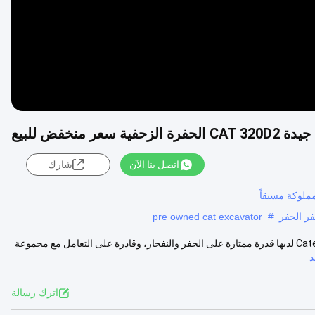
اتصل بنا الآن
شارك
لوكة مسبقاً
ر الحفر
#
pre owned cat excavator
لماذا اخترت هذه الآلة ؟ 1قدرة عمل قوية:الحفرة الهيدروليكية Caterpillar 320D2 لديها قدرة ممتازة على الحفر والنفجار، وقادرة على التعامل مع مجموعة
د
اترك رسالة