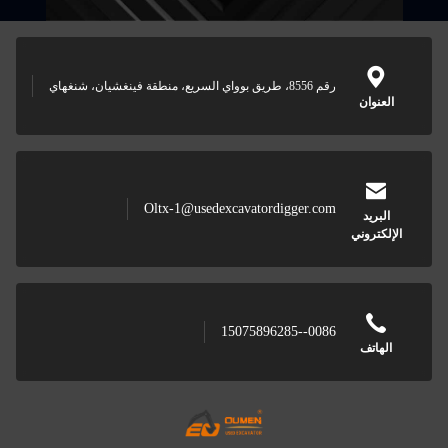
Oltx-1@usedexcavatordigger
008