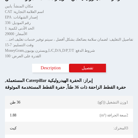
مكان المنشأ: يابين
اسم العلامة التجارية: CAT
إصدار الشهادات: EPA
رقم الموديل: 336
الحد الأدنى لكمية: 1
الأسعار: 29000
تفاصيل التغليف: لضمان سلامة بضائعك بشكل أفضل ، سيتم توفير خدمات تغليف احترافية وصديقة للبيئة ومريحة وفعالة.
وقت التسليم: 7-15
شروط الدفع: L/C,D/A,D/P,T/T,ويسترن يونيون,MoneyGram
القدرة على العرض: 100
تفصيل
Description
إبراز:
الحفرة الهيدروليكية Caterpillar المستعملة
,
ذات 36 طناً
,
حفرة القطط المستخدمة الموثوقة
36 طن
1.88
كيت