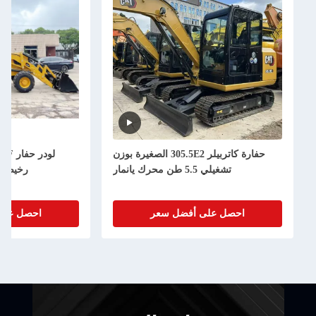
حفارة كاتربيلر 305.5E2 الصغيرة بوزن
لودر حفار CAT420F مستعمل بسعر
5. طن محرك يانمار
رخيص - بحالة جيدة وأداء عالٍ
على أفضل سعر
احصل على أفضل سعر