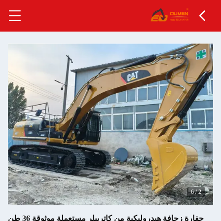
وليكية من كاتربيلر مستعملة موثوقة 36 طن