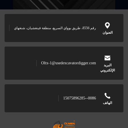
رقم 8556، طريق بوواي السريع، منطقة فينغشيان، شنغهاي
العنوان
Oltx-1@usedexcavatordigger.com
البريد
الإلكتروني
0086--15075896285
الهاتف