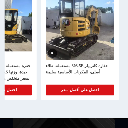
حفارة كاتربيلر 303.5E مستعملة، طلاء
أصلي، المكونات الأساسية سليمة
جيدة، وز
بسعر منخفض 305.5e 306E2 307E 308E
احصل على أفضل سعر
احصل على أ