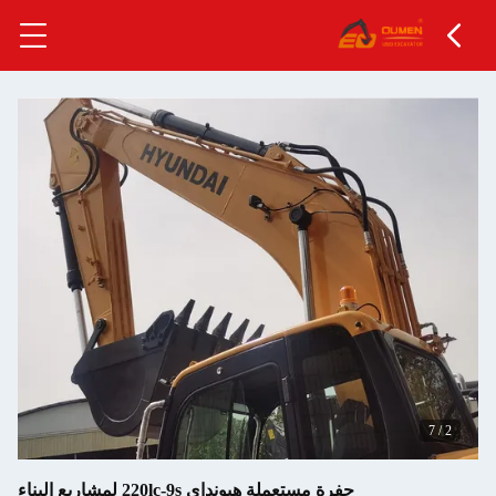
7
/
2
حفرة مستعملة هيونداي 220lc-9s لمشاريع البناء