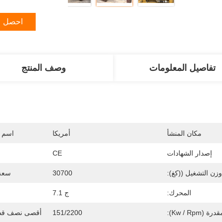
احصل ع
تفاصيل المعلومات
وصف المنتج
مكان المنشأ
أمريكا
اسم ا
إصدار الشهادات
CE
وزن التشغيل ((كغ):
30700
سعة ا
المحرك:
ج 7.1
(Kw / Rpm):
151/2200
أقصى نصف قطر