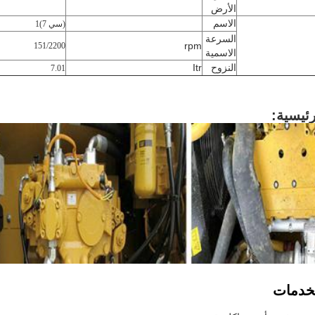
الأرض
الاسم
(سي 7)1
السرعة
rpm
151/2200
الاسمية
النزوح
Itr
7.01
رئيسية:
لخدمات