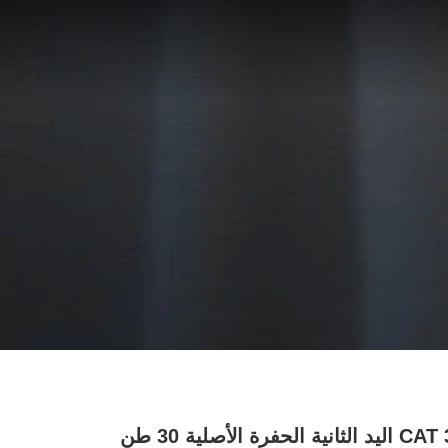
CAT 330GC اليد الثانية الحفرة الأصلية 30 طن