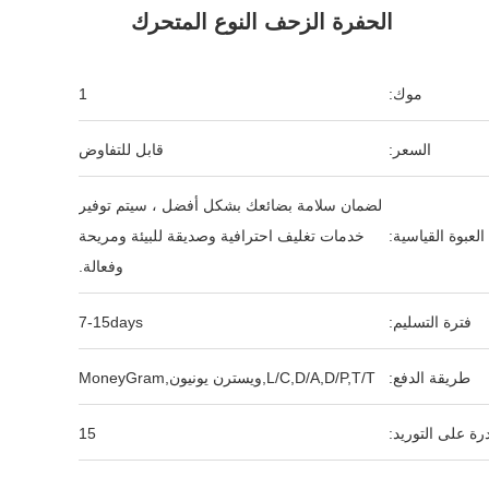
الحفرة الزحف النوع المتحرك
موك:
1
السعر:
قابل للتفاوض
لضمان سلامة بضائعك بشكل أفضل ، سيتم توفير
العبوة القياسية:
خدمات تغليف احترافية وصديقة للبيئة ومريحة
وفعالة.
فترة التسليم:
7-15days
طريقة الدفع:
L/C,D/A,D/P,T/T,ويسترن يونيون,MoneyGram
رة على التوريد:
15