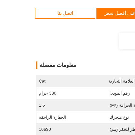
لى أفضل سعر
اتصل بنا
معلومات مفصلة
لعلامة التجارية
Cat
رقم الموديل
330 جرام
لجرافة (m³):
1.6
نوع متحرك:
الحفارة الزاحفة
 للحفر (مم):
10690