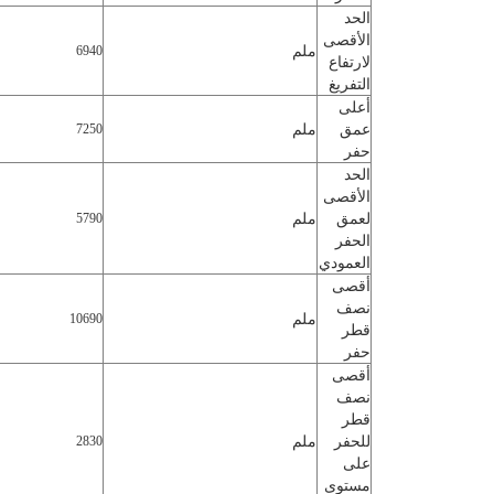
الحد
الأقصى
ملم
6940
لارتفاع
التفريغ
أعلى
عمق
ملم
7250
حفر
الحد
الأقصى
لعمق
ملم
5790
الحفر
العمودي
أقصى
نصف
ملم
10690
قطر
حفر
أقصى
نصف
قطر
للحفر
ملم
2830
على
مستوى