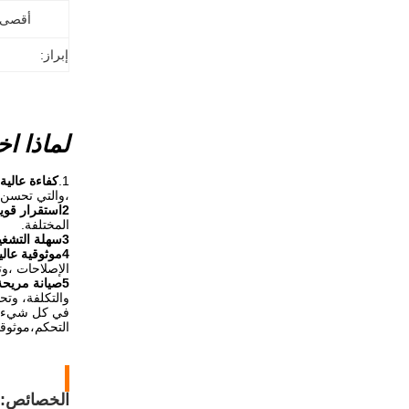
أقصى ا
إبراز:
لماذا اخ
1.
كفاءة عالية
،والتي تحسن 
2استقرار قوي
المختلفة.
3سهلة التشغيل:
4موثوقية عالية:
الإصلاحات ،وت
5صيانة مريحة:
والتكلفة، وتحس
التحكم،موثوقي
الخصائص: