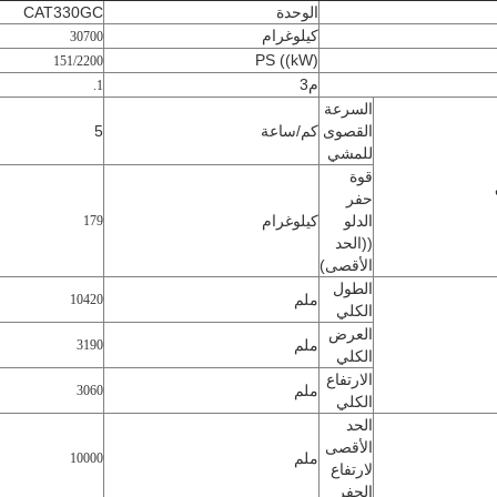
الوحدة
CAT330GC
كيلوغرام
30700
PS ((kW)
151/2200
م3
1.
السرعة
القصوى
كم/ساعة
5
للمشي
قوة
حفر
الدلو
كيلوغرام
179
((الحد
الأقصى)
الطول
ملم
10420
الكلي
العرض
ملم
3190
الكلي
الارتفاع
ملم
3060
الكلي
الحد
الأقصى
ملم
10000
لارتفاع
الحفر