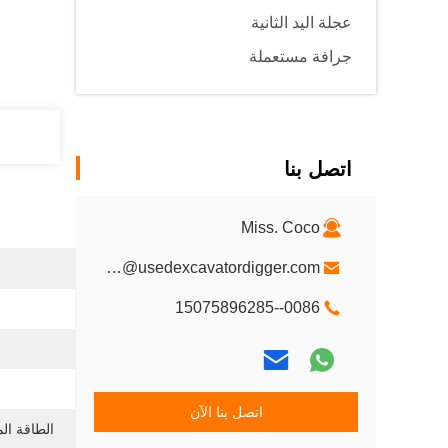
عجلة اليد الثانية
جرافة مستعملة
اتصل بنا
Miss. Coco
Oltx-1@usedexcavatordigger.com
0086--15075896285
اتصل بنا الآن
الطاقة المقدرة 