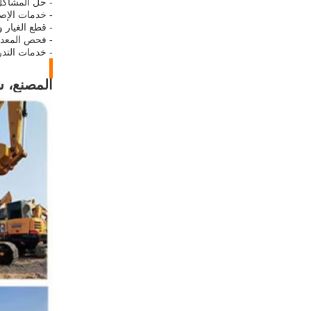
- حل المشاك
- خدمات الإص
- قطع الغيار و
- فحص المعدات
- خدمات التد
المصنع، ش