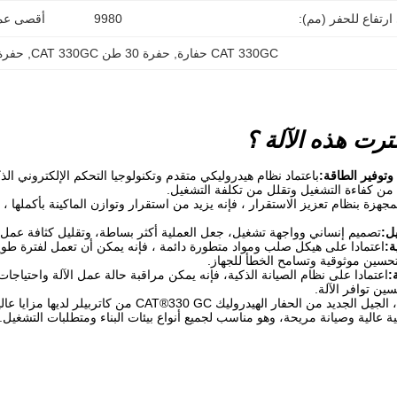
رتفاع للحفر (مم):
9980
أقصى عمق
CAT 330GC حفارة
, 
حفرة 30 طن CAT 330GC
, 
حفرة CAT 330GC مس
ترت هذه الآلة ؟
 وتوفير الطاقة:
باعتماد نظام هيدروليكي متقدم وتكنولوجيا التحكم الإلكتروني الذ
من كفاءة التشغيل وتقلل من تكلفة التشغيل.
مجهزة بنظام تعزيز الاستقرار ، فإنه يزيد من استقرار وتوازن الماكينة بأكملها
تصميم إنساني وواجهة تشغيل، جعل العملية أكثر بساطة، وتقليل كثافة عمل
اعتمادا على هيكل صلب ومواد متطورة دائمة ، فإنه يمكن أن تعمل لفترة طويلة ف
حسين موثوقية وتسامح الخطأ للجهاز.
اعتمادا على نظام الصيانة الذكية، فإنه يمكن مراقبة حالة عمل الآلة واحتياجا
ين توافر الآلة.
في كل شيء، الجيل الجديد من الحفار الهيدروليك C
ة عالية وصيانة مريحة، وهو مناسب لجميع أنواع بيئات البناء ومتطلبات التشغيل.