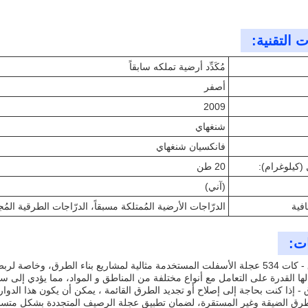
 التقنية:
مُكَدِّد أرضية تملكه سابقاً
أصفر
2009
شنغهاي
فانكسيان شنغهاي
(كيلوغرام):
20 طن
(آني)
فية
الدرّاجات الأرضية المُمتلكة مسبقاً، الدرّاجات الطرقية المُجدّدة، واتس
ات:
1. بناء الطرق - كات 534 عجلة الأسفلت المستخدمة مثالية لمشاريع بناء الطرق، 
لها القدرة على التعامل مع أنواع مختلفة من المناطق و المواد، مما يؤدي إل
 - إذا كنت بحاجة إلى إصلاح أو تجديد الطرق القائمة ، يمكن أن يكون هذا الدوار 
لطرق الضيقة وغير المستقرة، لضمان تطبيق عجلة الرصيف المتجددة بشكل متساو