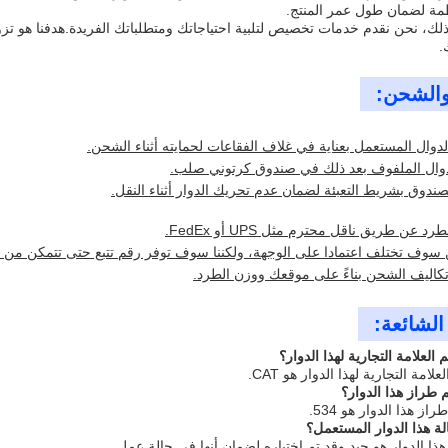
ظمة لضمان طول عمر المنتج.
ذلك، نحن نقدم خدمات تخصيص لتلبية احتياجاتك ومتطلباتك الفريدة.هدفنا هو ت
.
 والشحن:
دوال المستعمل بعناية في غلاف الفقاعات لحمايته أثناء الشحن.
وال الملفوف بعد ذلك في صندوق كرتوني صلب.
صندوق بشريط التعبئة لضمان عدم تحريك الدوار أثناء النقل.
عن طريق ناقل محترم مثل UPS أو FedEx.
سوف تختلف اعتمادا على الوجهة، ولكننا سوف توفر رقم تتبع حتى تتمكن من ا
اليف الشحن بناءً على موقعك ووزن الطرد.
الشائعة:
لعلامة التجارية لهذا الدوار؟
لامة التجارية لهذا الدوار هو CAT.
طراز هذا الدوار؟
ز هذا الدوار هو 534.
ة هذا الدوار المستعمل؟
هذا الدوار هو جيد وقد تم اختباره لضمان أنها في حالة عمل.