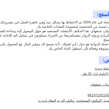
منتج:
تم بناء هذا العجلة في عام 2009 تم الاحتفاظ بها بشكل جيد وهي جاهزة لل
 لمسة من الشخصية لمجموعة المعدات الخاصة بك.
لزيارة ورؤية الرولر بنفسكفريقنا من الخبراء سيكونون في متناول اليد للإجابة
نتج.
عجلة الدوامة هو خيار ذكي لعملك، لأنه يسمح لك بتوفير المال مع الحصول على
وثوقة وفعالة إلى أسطول البناء الخاص بك.
ص:
جلة يدوية
لوغرام): 20 طن
شيان، شنغهاي
سية: المكثف المستخدم, مكثف التربة المعاد تدويره