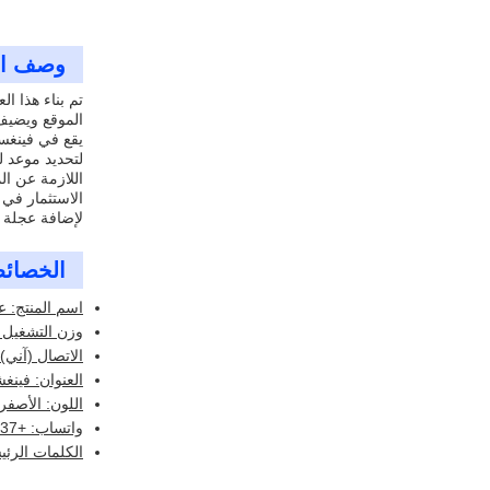
وصف ال
الموقع ويضيف
لتحديد موعد ل
اللازمة عن الم
الاستثمار في 
لإضافة عجلة م
الخصائ
اسم المنتج: ع
وزن التشغيل (كي
الاتصال (آني)
العنوان: فينغ
اللون: الأصفر
واتساب: +8619710215537
الكلمات الرئي