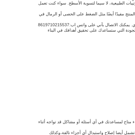
 عجلة الأسفلت CAT 534 المستعملة لمشاريع الترتيبات الطبيعية، لا سيما لتسوية الأسطح. سواء كنت تعمل
المنتج مفيدًا أيضًا.مثل الضغط على الحصى أو الرمال في
يرجى ملاحظة أن هذا الدراجة الآسفلتية المستعملة من عام 2009 وتقع في فانغشيان، شنغهاي. يمكنك الاتصال بآني على واتس اب:8619710215537
ق بعلامة التجارة CAT لتزويدك بمعدات عالية الجودة التي ستساعدك على تحقيق أهدافك في البناء
اء متاح لمساعدتك في أي أسئلة أو مشاكل قد تواجه أثناء
 تشمل أيضا إصلاح واستبدال أي أجزاء تالفة،وكذلك