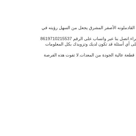
عمل في مشروعك القادملونه الأصفر المشرق يجعل من السهل رؤيته في
يقع في فينغسيان، شنغهاي، هذا المكثف الأسفلت المستعيد هو سهل الوصول إليه ومتاحة للشراء.اتصل بنا عبر واتساب على الرقم 8619710215537
 على أي أسئلة قد تكون لديك وتزويدك بكل المعلومات
 قطعة عالية الجودة من المعدات.لا تفوت هذه الفرصة