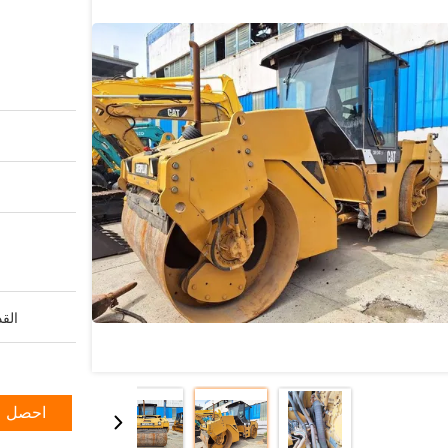
القد
احصل ع