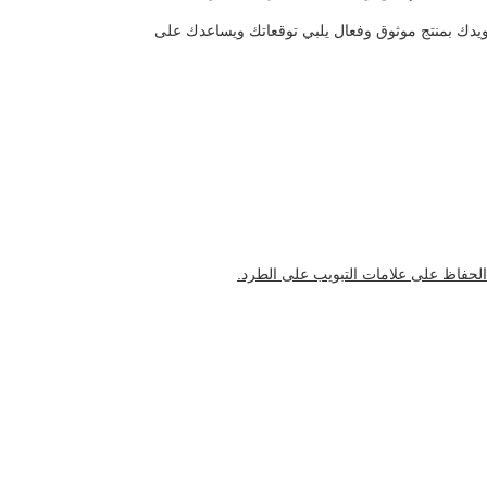
زويدك بمنتج موثوق وفعال يلبي توقعاتك ويساعدك على
لحفاظ على علامات التبويب على الطرد.