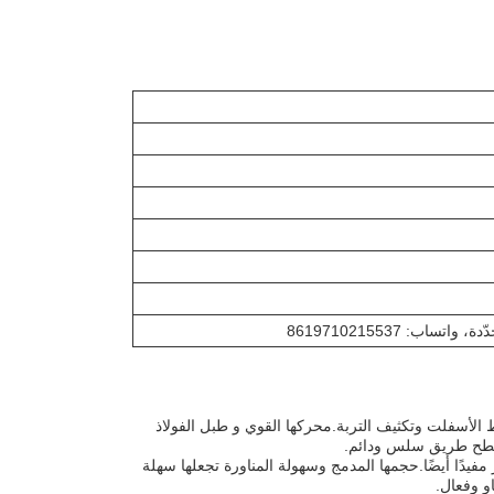
اب: 8619710215537
وخاصة لربط الأسفلت وتكثيف التربة.محركها القوي و طبل الفولاذ
ى سطح طريق سلس ودائم.
مفيدًا أيضًا.حجمها المدمج وسهولة المناورة تجعلها سهلة
ٍ وفعال.