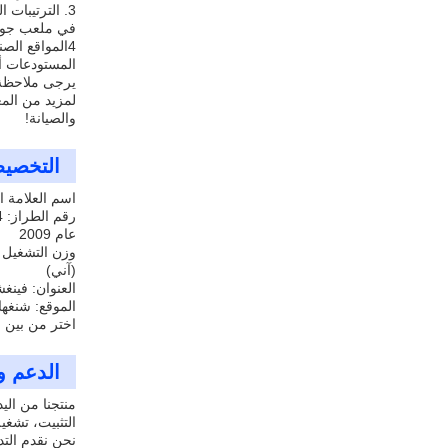
في ملعب جولف
4المواقع الص
المستودعات أو
والصيانة!
التخصي
اسم العلامة التج
رقم الطراز: 534
عام 2009
وزن التشغيل (كي
(آني)
العنوان: فينغ
الموقع: شنغه
اختر من بين 
الدعم و
منتجنا من الي
التثبيت، تشغيل
نحن نقدم التد