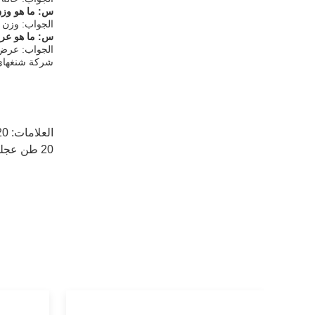
س: ما هو وزن 
الجواب: وزن هذا الد
س: ما هو عرض
الجواب: عرض هذا 
شركة شنغهاي 
العلامات:
20 طن عجلة يدوية,بناء الطرق الدوار المستعمل,20 ط
20 طن عجلة يدوية,أدوات الترميم الطبيعي,السترة الصفراء المستعملة