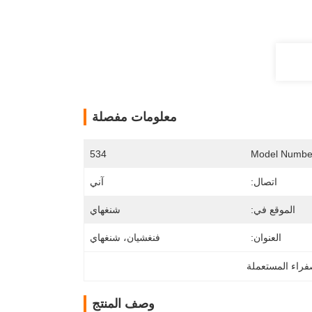
معلومات مفصلة
534
Model Numbe
اتصال:
آني
الموقع في:
شنغهاي
العنوان:
فنغشيان، شنغهاي
فراء المستعملة
وصف المنتج