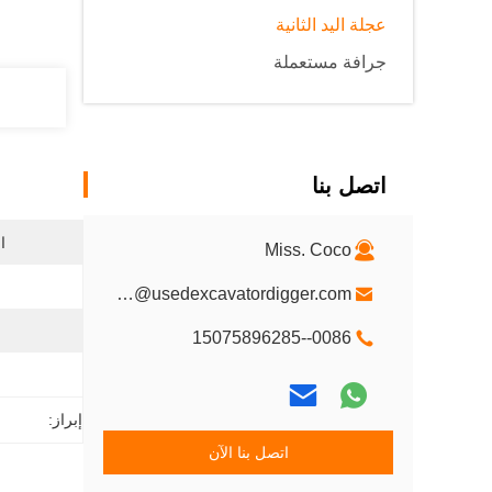
عجلة اليد الثانية
جرافة مستعملة
اتصل بنا
ا
Miss. Coco
Oltx-1@usedexcavatordigger.com
0086--15075896285
إبراز:
اتصل بنا الآن