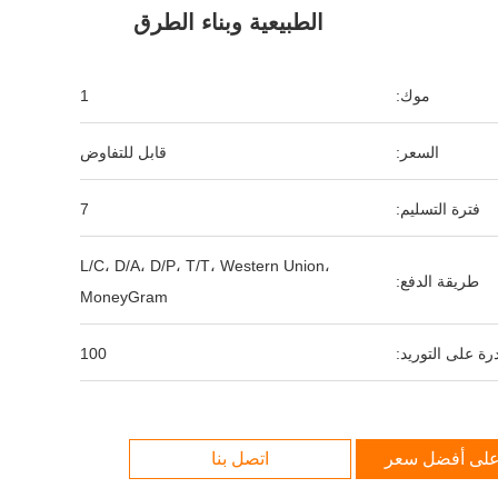
الطبيعية وبناء الطرق
موك:
1
السعر:
قابل للتفاوض
فترة التسليم:
7
L/C، D/A، D/P، T/T، Western Union،
طريقة الدفع:
MoneyGram
رة على التوريد:
100
لى أفضل سعر
اتصل بنا