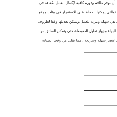
اليةوالتي يمكن أن توفر طاقة ودورة كافية لإكمال العمل بكفاءة في
ات ثقيلةوالتي يمكنها الحفاظ على الاستقرار في بيئات موقع
تحكم، والتي هي سهلة ومرنة للعمل،ويمكن تعديلها وفقا لظروف
قاعد مريحة، نظام تكييف الهواء وجهاز تقليل الضوضاء،حتى يتمكن السائق من
ما يجعل استبدال وصيانة كل عنصر سهلة وسريعة ، مما يقلل من وقت الصيانة