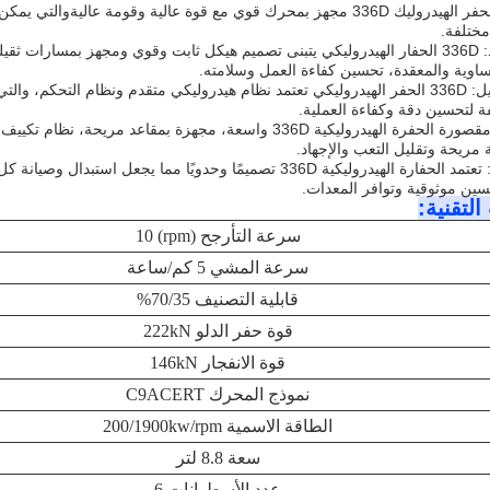
1قوة عالية: محفر الهيدروليك 336D مجهز بمحرك قوي مع قوة عالية وقومة ع
تلفة.
2استقرار جيد: 336D الحفار الهيدروليكي يتبنى تصميم هيكل ثابت وقوي ومجهز بمسار
متساوية والمعقدة، تحسين كفاءة العمل وسلامته.
3سهلة التشغيل: 336D الحفر الهيدروليكي تعتمد نظام هيدروليكي متقدم ونظام ال
ة لتحسين دقة وكفاءة العملية.
4راحة جيدة: مقصورة الحفرة الهيدروليكية 336D واسعة، مجهزة بم
 مريحة وتقليل التعب والإجهاد.
5صيانة سهلة: تعتمد الحفارة الهيدروليكية 336D تصميمًا وحدويًا م
سين موثوقية وتوافر المعدات.
لتقنية:
سرعة التأرجح (rpm) 10
سرعة المشي 5 كم/ساعة
قابلية التصنيف 70/35%
قوة حفر الدلو 222kN
قوة الانفجار 146kN
نموذج المحرك C9ACERT
الطاقة الاسمية 200/1900kw/rpm
سعة 8.8 لتر
عدد الأسطوانات 6