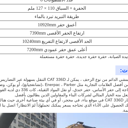
الحفرة × السباق 110 × 127 ملم
طريقة التبريد تبرد بالماء
أعمق حفر 10920mm
ارتفاع الحفر الأقصى 7390mm
الحد الأقصى لارتفاع التفريغ 10240mm
أعلى عمق حفر عمودي 7200mm
دة الصيانة، حفرة حفرة جديدة، حفرة حفرة مستعملة
ات:
بفضل وضع المشي الدائم من نوع الزحف ، يمكن لـ 
جارية مثل Enerpac ، Parker ،(تشانغجيانغ)، أو يوكن، وضمان أداء ثابت وموثوق به.
سواء كنت بحاجة إلى حفر الأ
عل منه الخيار المثالي لشركات البناء والمقاولين الذين يطالبون بأفضل.
استخدام الحفار CAT 336D في موقع بناء، في محجر، أو في أي بيئة صناعية أخر
مة.