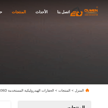
اتصل بنا
الأحداث
المنتجات
حو
المنزل
>
المنتجات
>
الحفارات الهيدروليكية المستخدمة 33750kg CAT336D مع نموذج المحرك C9ACERT
المنتجات