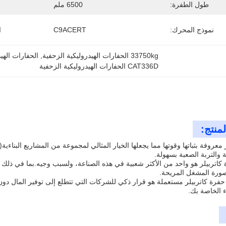
طول الطفرة:
6500 ملم
نموذج المحرك:
C9ACERT
ا
33750kg الحفارات الهيدروليكية الزحفية
, 
الحفارات الهي
CAT336D الحفارات الهيدروليكية الزحفية
منتج:
 معروفة بثباتها وقوتها مما يجعلها الخيار المثالي لمجموعة من المشاريع البناءية
ة والتربة الصعبة بسهولة.
 كاتربيلر هو واحد من الأكثر شعبية في هذه الصناعة، ولسبب وجيه.بما في ذل
صورة المشغل المريحة.
حفرة كاتربيلر مستعملة هو قرار ذكي للشركات التي تتطلع إلى توفير المال دون 
ء الخاصة بك.