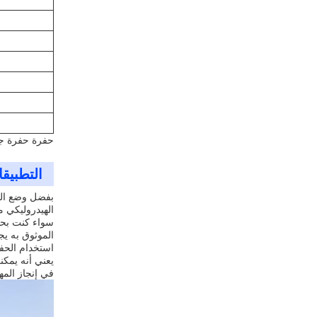
حفرة حفرة جي
التطبيق
الهيدروليكي من أفضل العلامات الت
الموثوق به يج
في إنجاز المه