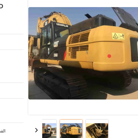
336D
القد