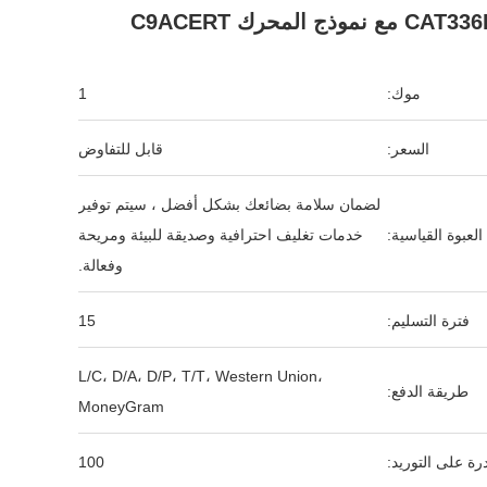
CAT مع نموذج المحرك C9ACERT
موك:
1
السعر:
قابل للتفاوض
لضمان سلامة بضائعك بشكل أفضل ، سيتم توفير
العبوة القياسية:
خدمات تغليف احترافية وصديقة للبيئة ومريحة
وفعالة.
فترة التسليم:
15
L/C، D/A، D/P، T/T، Western Union،
طريقة الدفع:
MoneyGram
رة على التوريد:
100