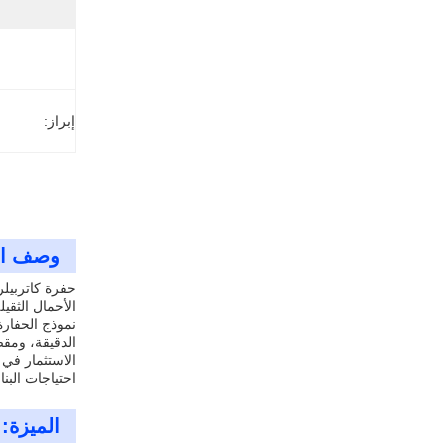
إبراز:
وصف ال
حفرة كاتربيلر
الأحمال الثقيل
نموذج الحفارة
الدقيقة، ومق
الاستثمار في 
احتياجات البنا
الميزة: