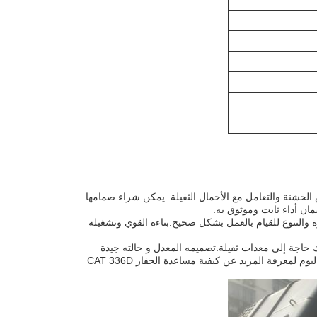
CAT 336D التنقل بسهولة عبر التضاريس الخشنة والتعامل مع الأحمال الثقيلة. يمكن شراء صمامها
ساس، حفر خندق، أو نقل المواد الثقيلة، كات 336 دي لديه القوة والتنوع للقيام بالعمل بشكل صحيح.بناءه القوي وتشغيله
ى حيث هناك حاجة إلى معدات ثقيلة.تصميمه المعدل و حالته جيدة
يعني أنه يمكنك الحصول على الأداء الذي تحتاجه بسعر يمكنك تحملهإذاً لمَ الانتظار؟ اتصل بنا اليوم لمعرفة المزيد عن كيفية مساعدة الحفار CAT 336D