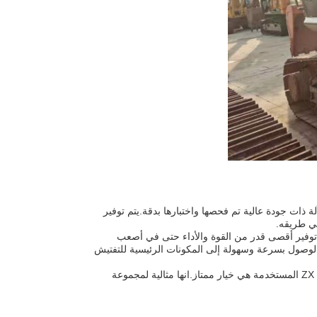
نك تحصل على آلة ذات جودة عالية تم فحصها واختبارها بدقة.يتم توفير
في طريقه.
توفير أقصى قدر من القوة والأداء حتى في أصعب
ح للمشغلين بالوصول بسرعة وسهولة إلى المكونات الرئيسية للتفتيش
سواء كنت بحاجة إلى آلة موثوقة للعمل في الحفر أو الحفر أو الهدم، فإن حفرة هيتاشي ZX 210 المستخدمة هي خيار ممتاز.انها مثالية لمجموعة