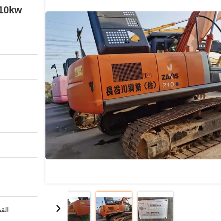
110kw الطاقة مع UZU AA-6BG1T
القد