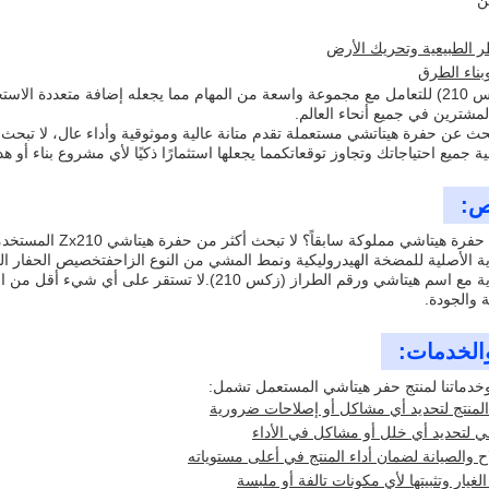
ن
ر الطبيعية وتحريك الأرض
وبناء الطرق
صُمّم الـ (زيكس 210) للتعامل مع مجموعة واسعة من المهام مما يجعله إضافة متعد
مشترين في جميع أنحاء العالم.
ة جميع احتياجاتك وتجاوز توقعاتكمما يجعلها استثمارًا ذكيًا لأي مشروع بناء أو هد
ص:
هل تبحث عن حفرة هيت
رية الأصلية للمضخة الهيدروليكية ونمط المشي من النوع الزاحفتخصيص الحفار 
ة والجودة.
الخدمات:
وخدماتنا لمنتج حفر هيتاشي المستعمل تشمل:
لمنتج لتحديد أي مشاكل أو إصلاحات ضرورية
ي لتحديد أي خلل أو مشاكل في الأداء
 والصيانة لضمان أداء المنتج في أعلى مستوياته
غيار وتثبيتها لأي مكونات تالفة أو ملبسة