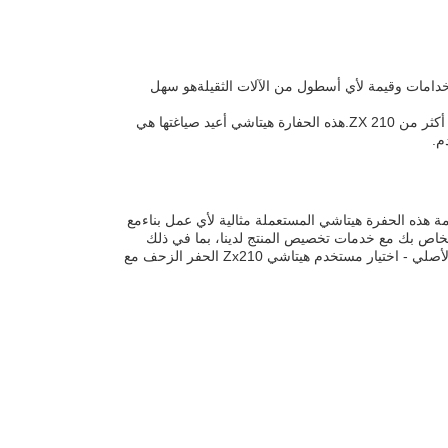
دة الاستخدامات وقيمة لأي أسطول من الآلات الثقيلةهو سهل
لذا إذا كنت تبحث عن حفرة هيتاتشي مستعملة تقدم متانة عالية وموثوقية وأداء عال، لا تبحث أكثر من ZX 210.هذه الحفارة هيتاشي أعيد صياغتها هي
م.
اشي مملوكة سابقاً؟ لا تبحث أكثر من حفرة هيتاشي Zx210 المستخدمة هذه الحفرة هيتاشي المستعملة مثالية لأي عمل بناءمع
الخاص بك مع خدمات تخصيص المنتج لدينا، بما في ذلك
العلامة التجارية مع اسم هيتاشي ورقم الطراز (زكس 210).لا تستقر على أي شيء أقل من الأصلي - اختيار مستخدم هيتاشي Zx210 الحفر الزحف مع