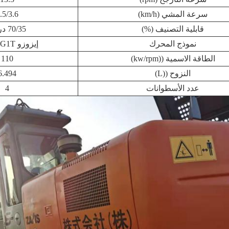
سرعة المشي (km/h)
.5/3.6
قابلية التصنيف (%)
70/35 درجة
نموذج المحرك
إيزوزو AA-6BG1T
الطاقة الاسمية ((kw/rpm)
110
النزوح ((L)
6.494
عدد الأسطوانات
4