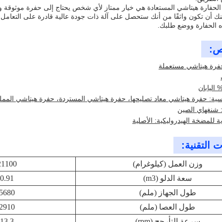
الحفارة هيتاشي المستعادة هي خيار ممتاز لأي شخص يحتاج إلى حفرة موثوقة وفعا
نك أن تكون واثقًا من أنك ستحصل على آلة ذات جودة عالية قادرة على التعامل 
ه الحفارة ووضع طلبك.
ص:
حفرة هيتاشي مستعملة
ية: حفرة هيتاشي معاد تصليحها، حفرة هيتاشي المستردة، حفرة هيتاشي المملوكة سابقاً، 
: شنغهاي الصين
ية للمضخة الهيدروليكية: الأصلية
 التقنية:
وزن العمل (كيلوغرام)
21100
سعة الدلو (m3)
0.91
طول الجهاز (ملم)
5680
طول العصا (ملم)
2910
سرعة التأرجح (rpm)
13.3