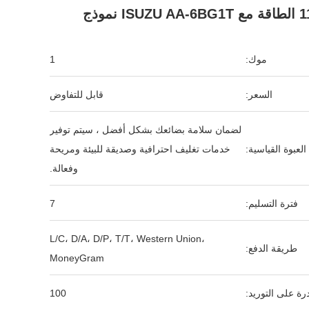
IS نموذج
موك:
1
السعر:
قابل للتفاوض
لضمان سلامة بضائعك بشكل أفضل ، سيتم توفير
العبوة القياسية:
خدمات تغليف احترافية وصديقة للبيئة ومريحة
وفعالة.
فترة التسليم:
7
L/C، D/A، D/P، T/T، Western Union،
طريقة الدفع:
MoneyGram
رة على التوريد:
100