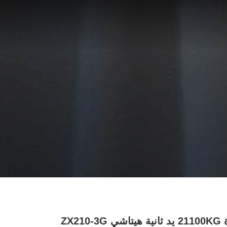
حالة جيدة 21100KG يد ثانية هيتاشي ZX210-3G