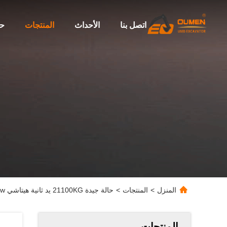
اتصل بنا
الأحداث
المنتجات
حو
المنزل
>
المنتجات
>
حالة جيدة 21100KG يد ثانية هيتاشي ZX210-3G 110kw الطاقة مع ISUZU AA-6BG1T نموذج
المنتجات