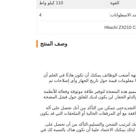
القوة:
110 كيلو واط
د الاسطوانات:
4
Hitachi ZX210 C
وصف المنتج
جهة أصعب الوظائف.يمكنك أن تكون هادئًا في العلم أن
ا معلومات قيمة حول تاريخ الجهاز وأي إصلاحات تم
صميم هذه المضخة لتوفير طاقة موثوقة وفعالة للأنظمة
والدلو الحفار. لن يكون لديك للقلق حول فشل المضخة
 التجديدحتى تتمكن من التأكد من أنك تحصل على آلة
فقة مع أي المرفقات الحالية أو الملحقات التي قد يكون
عك لترتيب الشحن والتسليم،التأكد من أن تحصل على
ك يمكنك الاعتماد علينا أن نكون هناك بالنسبة لك في