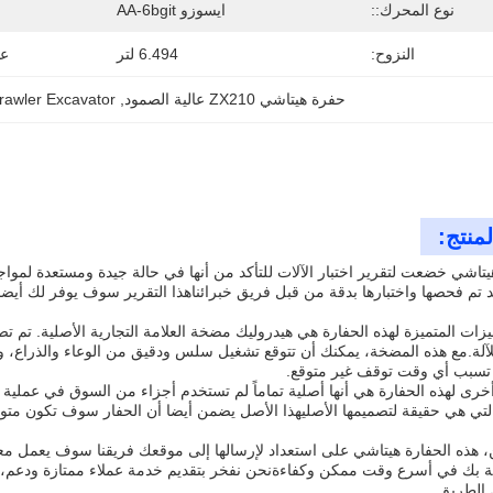
نوع المحرك::
ايسوزو AA-6bgit
النزوح:
6.494 لتر
عد
حفرة هيتاشي ZX210 عالية الصمود
, 
rawler Excavator
منتج:
يتاشي خضعت لتقرير اختبار الآلات للتأكد من أنها في حالة جيدة ومستعدة لموا
 تم فحصها واختبارها بدقة من قبل فريق خبرائناهذا التقرير سوف يوفر لك أيض
زات المتميزة لهذه الحفارة هي هيدروليك مضخة العلامة التجارية الأصلية. تم ت
للآلة.مع هذه المضخة، يمكنك أن تتوقع تشغيل سلس ودقيق من الوعاء والذراع، 
و تسبب أي وقت توقف غير متوقع.
رى لهذه الحفارة هي أنها أصلية تماماً لم تستخدم أجزاء من السوق في عملية
التي هي حقيقة لتصميمها الأصليهذا الأصل يضمن أيضا أن الحفار سوف تكون متوا
، هذه الحفارة هيتاشي على استعداد لإرسالها إلى موقعك فريقنا سوف يعمل م
ة بك في أسرع وقت ممكن وكفاءةنحن نفخر بتقديم خدمة عملاء ممتازة ودعم، لذل
الطريق.