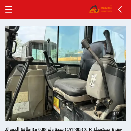
حفرة مستعملة CAT305CCR سعة دلو 0.08 م3 طاقة المحرك