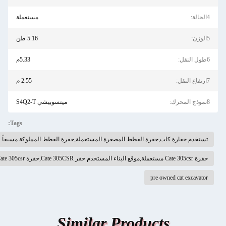
مستعملة
5.16 طن
5.33م
2.55 م
ميتسوبيشي S4Q2-T
Tags:
 حفارة كات,حفرة القطط المصغرة المستعملة,حفرة القطط المملوكة مسبقاً
pre owned cat ex
Similar Products