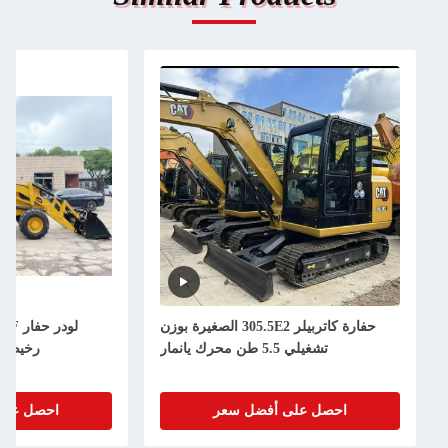
حفارة كاتربيلر 305.5E2 الصغيرة بوزن
لودر حفار
تشغيلي 5.5 طن محرك يانمار
رخيص - بحالة جيدة 
احصل على أفضل سعر
احصل على أفضل سع