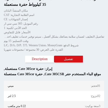
35 كيلوواط حفرة مستعملة
مكان المنشأ: اليابان
اسم العلامة التجارية: CAT
إصدار الشهادات: CE
رقم الموديل: 305 سي سي ار
الحد الأدنى لكمية: 1
الأسعار: قابل للتفاوض
تفاصيل التغليف: لضمان سلامة بضائعك بشكل أفضل ، سيتم توفير خدمات تغليف احترافية وصديقة للبيئة ومريحة وفعالة.
وقت التسليم: 15 يوم
شروط الدفع: L/C، D/A، D/P، T/T، Western Union، MoneyGram
القدرة على العرض: 30 مجموعة / مجموعات شهريا
تفصيل
Description
إبراز:
حفرة Cate 305csr مستعملة
,
اء المستخدم حفر Cate 305CSR
,
حفرة Cate 305csr مستعملة
ميني
2.5 لتر
0.22 متر مكعب