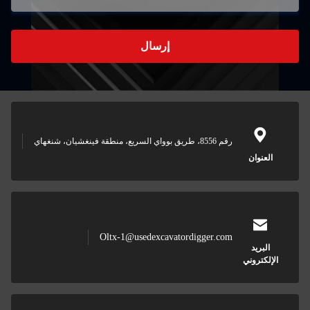
إرسال
رقم 8556، طريق بوواي السريع، منطقة فينغشيان، شنغهاي
نوان
Oltx-1@usedexcavatordigger.com
بريد
كتروني