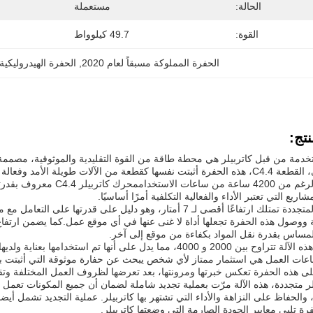
الحالة:
مستعملة
القوة:
49.7 كيلوواط
الحفرة المملوكة مسبقاً لعام 2020
, 
الحفرة الهيدروليكية
تج:
خدمة من قبل كاتربيلر هي محطة طاقة من القوة التقليدية والموثوقية، مصممة لتق
محركها القوي، القطعة C4.4، هذه الحفرة أثبتت نفسها كقطعة من الآلات طويلة ال
ممتازة على الرغم من 4200 سا
للمشاريع التي تعتبر الأداء والفعالية التكلفية أمرًا أساسيًا.
هذه الحفارة المتجددة تمتلك ارتفاعًا أقصى لـ 7 أمتار، وهو دليل عل
 ووصول هذه الحفرة تجعلها أداة لا غنى عنها في أي موقع عمل.كما يضمن ارتفا
لمساس بقدرة نقل المواد بكفاءة من موقع إلى آخر.
ساعات عمل هذه الآلة تتراوح بين 2000 و 4000، مما يدل على أنها تم اس
 هذه الحفرة تعكس خبرتها ومرونتها، بعد تعرضها لظروف العمل المختلفة وتقديم
ر متجددة، هذه الآلة مرّت بعملية تجديد شاملة لضمان أن جميع المكونات تعمل كم
صلية، والحفاظ على النزاهة والأداء التي تشتهر بها كاتربيلر. عملية التجديد تشمل
ة تلبي معايير الجودة الصارمة التي وضعتها كاتربيلر.