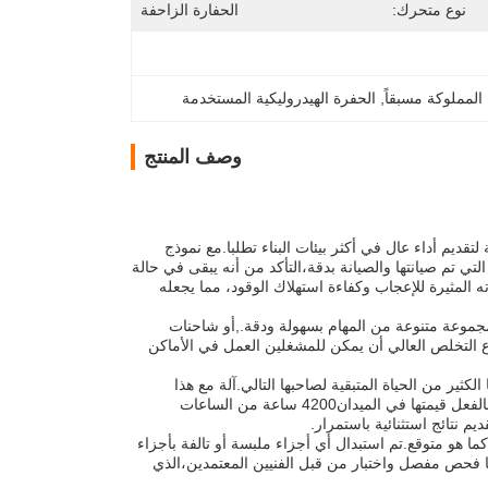
نوع متحرك:
الحفارة الزاحفة
 المملوكة مسبقاً
, 
الحفرة الهيدروليكية المستخدمة
وصف المنتج
ديم أداء عال في أكثر بيئات البناء تطلبا.مع نموذج
أمد وفعالة التي تم صيانتها والصيانة بدقة،التأكد من أنه يبقى في حالة
عة من ساعات الاستخداممحرك كاتربيلر C4.4 معروف بقدرته المثيرة للإعجاب وكفاءة استهلاك الوقود، مما يجعله
ى قدرتها على التعامل مع مجموعة متنوعة من المهام بسهولة ودقة.,أو شاحنات
ع التخلص العالي أن يمكن للمشغلين العمل في الأماكن
تخدامها بعناية ولديها الكثير من الحياة المتبقية لصاحبها التالي.آلة مع هذا
النطاق من ساعات العمل هي استثمار ممتاز لأي شخص يبحث عن حفارة موثوقة التي أثبتت بالفعل قيمتها في الميدان4200 ساعة من الساعات
 نتائج استثنائية باستمرار.
ا هو متوقع.تم استبدال أي أجزاء ملبسة أو تالفة بأجزاء
 أيضا فحص مفصل واختبار من قبل الفنيين المعتمدين،الذي