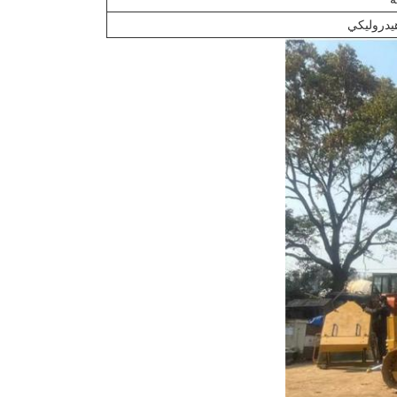
يدروليكي