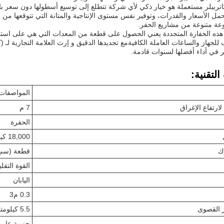
ربيلر مستعملة هو خيار ذكي لأي شركة تتطلع إلى توسيع أسطولها دون سعر باهظ 
مل الأسعار والقدرات، وتوفير نفس مستوى الإنتاجية والمتانة التي تتوقعها من
وعة متنوعة من مشاريع الحفر.
 هذه الحفارة المتجددة يعني الحصول على قطعة من المعدات التي هي على استعد
ب للجهاز والساعات العاملة الكافيةمع تجديدها الدقيق و إرث العلامة التجارية لـ
 في أداء أفضلها لسنوات قادمة.
لتقنية:
المواصفات
ارتفاع الإغراق
7 م
الحفرة
18,000 كيلوغرام
ك
قطعة (سي 4)
القوة التقلي
اليابان
0.3 م3
 القصوى
5.5 كيلومتر في الساعة
حزمة عاري