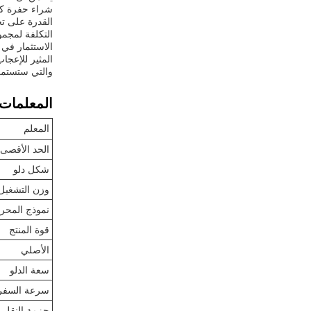
شراء حفرة كات
القدرة على تح
التكلفة لمجم
الاستثمار في
المثير للإعجا
والتي ستستمر
المعلمات ا
المعلم
الحد الأقصى ل
شكل دلو
وزن التشغيل
نموذج المحر
قوة المنتج
الأصلي
سعة الدلو
سرعة السفر
حزمة النقل