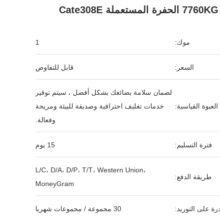
7760KG الحفرة المستعملة Cate308E
موك:
1
السعر:
قابل للتفاوض
لضمان سلامة بضائعك بشكل أفضل ، سيتم توفير
العبوة القياسية:
خدمات تغليف احترافية وصديقة للبيئة ومريحة
وفعالة.
فترة التسليم:
15 يوم
L/C، D/A، D/P، T/T، Western Union،
طريقة الدفع:
MoneyGram
رة على التوريد:
30 مجموعة / مجموعات شهريا