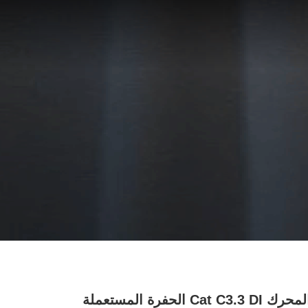
طراز المحرك Cat C3.3 DI الحفرة المستعملة