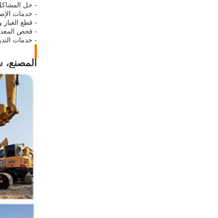
- حل المشاك
- خدمات الإص
- قطع الغيار و
- فحص المعدات
- خدمات التد
المصنع، ش