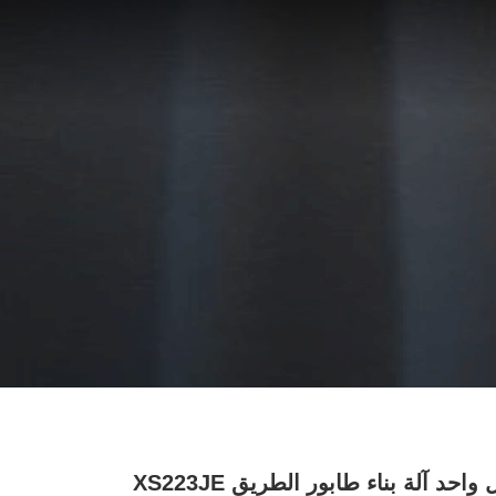
22 طن طبل واحد آلة بناء طابور الطريق XS223JE