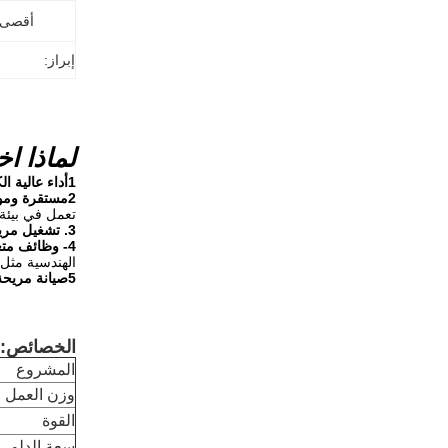
أقصى ا
إبراز:
لماذا اخ
1أداء عالية الكفاءة:
2مستقرة وموثوقة
تعمل في بيئة
3. تشغيل مريح
4- وظائف متعددة:
الهندسية مثل 
5صيانة مريحة:
الخصائص:
المشروع
وزن العمل
القوة
سعة الدلو