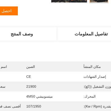
احصل ع
تفاصيل المعلومات
وصف المنتج
مكان المنشأ
الصين
اسم ا
إصدار الشهادات
CE
وزن التشغيل ((كغ):
21900
سعة ا
المحرك:
ميتسوبيشي 4M50
(Kw / Rpm):
107/1950
أقصى نصف قطر