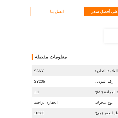
لى أفضل سعر
اتصل بنا
معلومات مفصلة
لعلامة التجارية
SANY
رقم الموديل
SY235
لجرافة (m³):
1.1
نوع متحرك:
الحفارة الزاحفة
 للحفر (مم):
10280