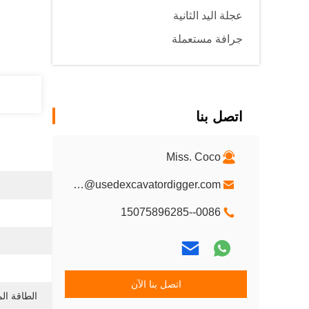
عجلة اليد الثانية
جرافة مستعملة
اتصل بنا
Miss. Coco
Oltx-1@usedexcavatordigger.com
0086--15075896285
اتصل بنا الآن
الطاقة المقدرة 