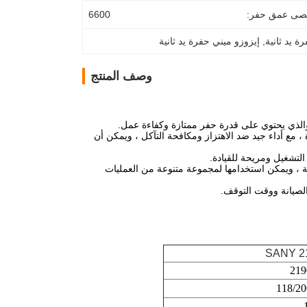
صى عمق حفر:
6600
ة يد ثانية
, 
إيزوزو ميني حفرة يد ثانية
وصف المنتج
 مع أداء جيد ضد الاهتزاز ومكافحة التآكل ، ويمكن أن
لتشغيل ومريحة للقيادة.
ة ، ويمكن استخدامها لمجموعة متنوعة من العمليات
الصيانة ووقت التوقف.
SANY 2
219
118/20