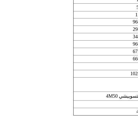
1
96
29
34
96
67
66
102
سوبيشي 4M50