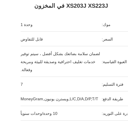
XS203J XS223J في المخزون
موك:
وحدة 1
السعر:
قابل للتفاوض
لضمان سلامة بضائعك بشكل أفضل ، سيتم توفير
العبوة القياسية:
خدمات تغليف احترافية وصديقة للبيئة ومريحة
وفعالة.
فترة التسليم:
7
طريقة الدفع:
L/C,D/A,D/P,T/T,ويسترن يونيون,MoneyGram
رة على التوريد:
10 وحدة/وحدات سنوياً