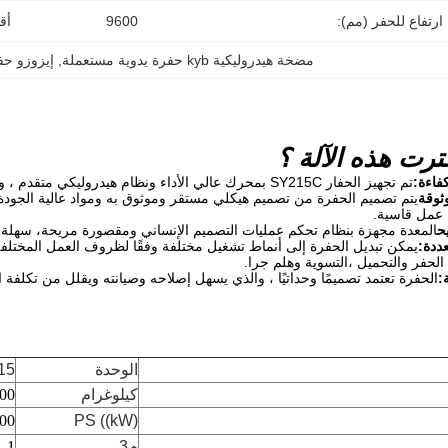
رتفاع للحفر (مم):
9600
أق
مضخة هيدروليكية kyb حفرة يدوية مستعملة
, 
إيزوزو حفر
ترت هذه الآلة ؟
تم تجهيز الحفار SY215C بمحرك عالي الأداء ونظام هيدروليكي متقدم ، والذي يحتوي على قدرة حفر ممتازة وكفاءة عمل.
يتم تصميم الحفرة من تصميم هيكلي مستقر وموثوق به ومواد عالية الجودة ،
 عمل قاسية.
المعدة مجهزة بنظام تحكم عمليات التصميم الإنساني ومقصورة مريحة، سهلة ا
يمكن تبديل الحفرة إلى أنماط تشغيل مختلفة وفقًا لظروف العمل المختلف
الحفر والتحميل ،التسوية وهلم جرا.
الحفرة تعتمد تصميمًا وحداتيًا ، والذي يسهل إصلاحه وصيانته ويقلل من تكلفة 
الوحدة
15
كيلوغرام
00
00
PS ((kW)
م3
1.1