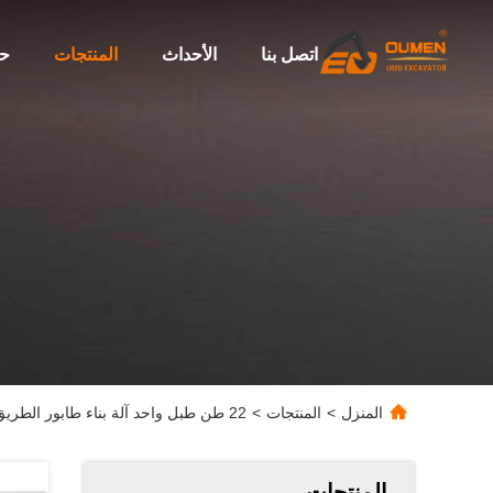
اتصل بنا
الأحداث
المنتجات
حو
المنزل
>
المنتجات
>
22 طن طبل واحد آلة بناء طابور الطريق XS223JE XS203J XS223J في المخزون
المنتجات