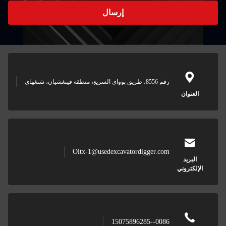
إرسال
رقم 8556، طريق بوواي السريع، منطقة فينغشيان، شنغهاي
Oltx-1@usedexcavatordigger.com
0086--15075896285