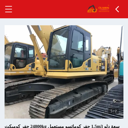
سعة دلو 1.5m3 حفر كوماتسو مستعمل 24800kg حفر كومبكت