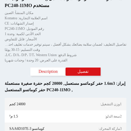
مستخدم PC240-11MO
مكان المنشأ: الصين
اسم العلامة التجارية: Komatsu
إصدار الشهادات: CE
رقم الموديل: PC240-11MO
الحد الأدنى لكمية: وحدة 1
الأسعار: قابل للتفاوض
تفاصيل التغليف: لضمان سلامة بضائعك بشكل أفضل ، سيتم توفير خدمات تغليف احترافية وصديقة للبيئة ومريحة وفعالة.
وقت التسليم: 15-30 يومًا
شروط الدفع: L/C، D/A، D/P، T/T، Western Union،
القدرة على العرض: 20 وحدة / وحدات شهريا
تفصيل
Description
,
20000 كجم حفرة صغيرة مستعملة
,
PC240-11MO حفر كوماتسو المستعمل
24800 كجم
1.5 م³
كوماتسو SAA6D107E-3